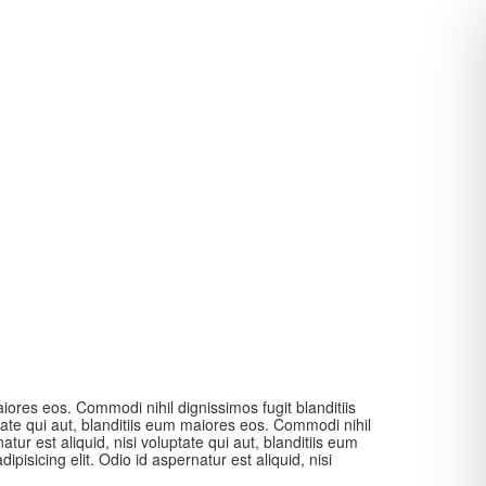
aiores eos. Commodi nihil dignissimos fugit blanditiis
ptate qui aut, blanditiis eum maiores eos. Commodi nihil
tur est aliquid, nisi voluptate qui aut, blanditiis eum
isicing elit. Odio id aspernatur est aliquid, nisi