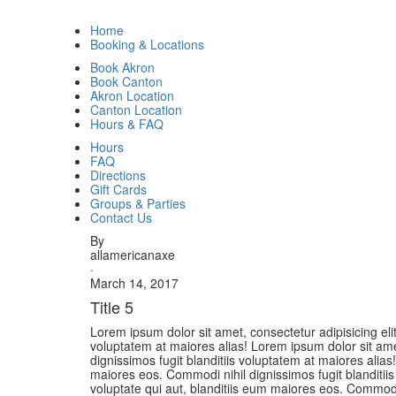
Home
Booking & Locations
Book Akron
Book Canton
Akron Location
Canton Location
Hours & FAQ
Hours
FAQ
Directions
Gift Cards
Groups & Parties
Contact Us
By
allamericanaxe
·
March 14, 2017
Title 5
Lorem ipsum dolor sit amet, consectetur adipisicing elit
voluptatem at maiores alias! Lorem ipsum dolor sit amet,
dignissimos fugit blanditiis voluptatem at maiores alias!
maiores eos. Commodi nihil dignissimos fugit blanditiis 
voluptate qui aut, blanditiis eum maiores eos. Commodi 